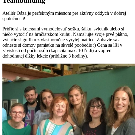
Teambuilding
Ateliér Oáza je perfektným miestom pre aktívny oddych v dobrej
spoločnosti!
Príďte si s kolegami vymodelovať sošku, šálku, svietnik alebo si
niečo vytočiť na hrnčiarskom kruhu. Namaľujte svoje prvé plátno,
vytlačte si grafiku z vlastnoručne vyrytej matrice. Zabavte sa a
odneste si domov pamiatku na skvelé poobedie :) Cena sa líši v
závislosti od počtu osôb (kapacita max. 10 ľudí) a vopred
dohodnutej dĺžky lekcie (približne 3 hodiny).