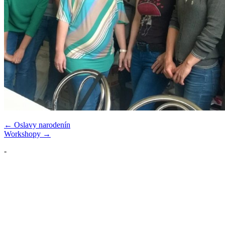
Navigácia
← Oslavy narodenín
Workshopy →
v
-
článku