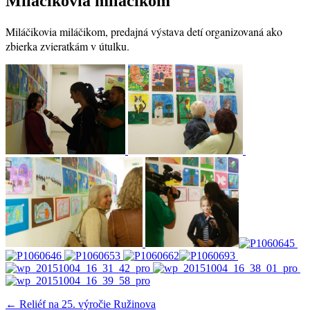
Miláčikovia miláčikom
Miláčikovia miláčikom, predajná výstava detí organizovaná ako
zbierka zvieratkám v útulku.
Navigácia
← Reliéf na 25. výročie Ružinova