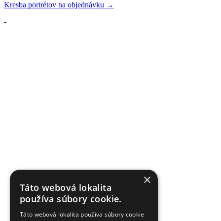
Kresba portrétov na objednávku →
v
-
článku
×
Táto webová lokalita
používa súbory cookie.
Táto webová lokalita používa súbory cookie